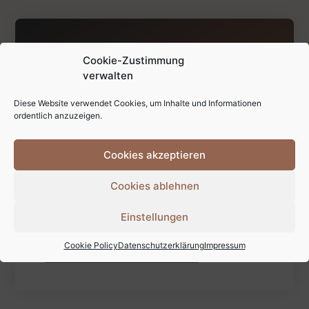
Sie brauchen Hilfe bei der
Cookie-Zustimmung
Bearbeitung von Holz?
verwalten
Diese Website verwendet Cookies, um Inhalte und Informationen
ordentlich anzuzeigen.
Kommen Sie bei Fragen einfach auf uns zu.
Cookies akzeptieren
Gerne machen wir Ihnen individuelle
Angebote und finden in der Regel für alles
Cookies ablehnen
eine Lösung.
Einstellungen
Jetzt kontaktieren
Cookie Policy
Datenschutzerklärung
Impressum